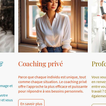
&
Coaching privé
Prof
Parce que chaque individu est unique, tout
Vous voul
comme chaque situation. Le coaching privé
en renvo
image et
offre l’approche la plus efficace et puissante
entre vo
pour répondre à vos besoins personnels.
travail 
votre
égalemen
 et vous
En savoir plus