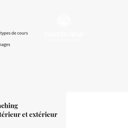
 types de cours
nages
aching
térieur et extérieur