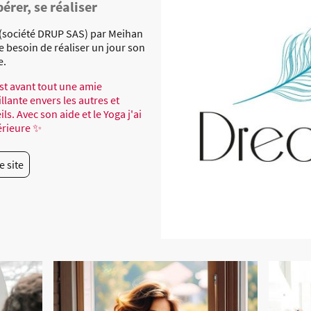
bérer, se réaliser
(société DRUP SAS) par Meihan
le besoin de réaliser un jour son
e.
st avant tout une amie
lante envers les autres et
ls. Avec son aide et le Yoga j'ai
térieure ✨
le site