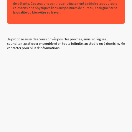
de détente. Ces sessions contribuent également à réduire les douleurs
et les tensions physiques liées aux postures de bureau, et augmentent
la qualité du bien-être au travail.
Je propose aussi des cours privés pour les proches, amis, collègues...
souhaitant pratiquer ensemble et en toute intimité, au studio ou à domicile. Me
contacter pour plus d'informations.
©Droits d'auteur. Tous droits réservés.